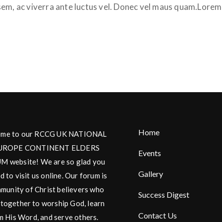
sem, ac viverra ante luctus vel. Donec vel maus quam.Lorem 
Home
me to our RCCG UK NATIONAL
UROPE CONTINENT ELDERS
Events
 website! We are so glad you
Gallery
d to visit us online. Our forum is
munity of Christ believers who
Success Digest
together to worship God, learn
Contact Us
m His Word, and serve others.