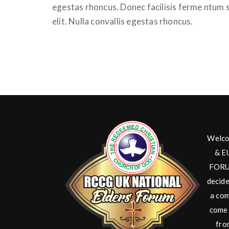
egestas rhoncus. Donec facilisis ferme ntum 
elit. Nulla convallis egestas rhoncus.
Welco
& E
FORUM
decide
a com
come 
fro