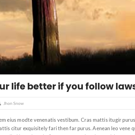
 life better if you follow law
Jhon Snow
em eius modte venenatis vestibum. Cras mattis itugir purus
tis citur exquisitely fari then far purus. Aenean leo vene