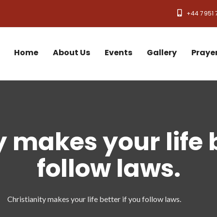
+44 7951 
Home
About Us
Events
Gallery
Praye
y makes your life b
follow laws.
Christianity makes your life better if you follow laws.