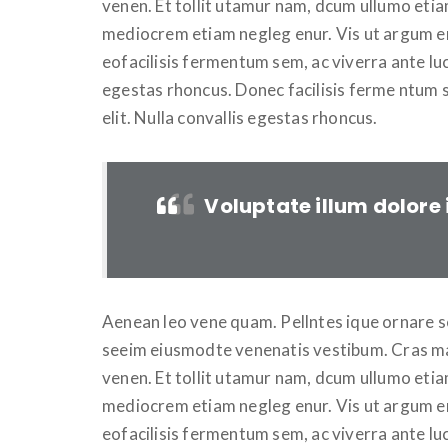
venen. Et tollit utamur nam, dcum ullumo etia
mediocrem etiam negleg enur. Vis ut argum en
eofacilisis fermentum sem, ac viverra ante luc
egestas rhoncus. Donec facilisis ferme ntum 
elit. Nulla convallis egestas rhoncus.
Voluptate illum dolore
Aenean leo vene quam. Pellntes ique ornare s
seeim eiusmodte venenatis vestibum. Cras mat
venen. Et tollit utamur nam, dcum ullumo etia
mediocrem etiam negleg enur. Vis ut argum en
eofacilisis fermentum sem, ac viverra ante luc