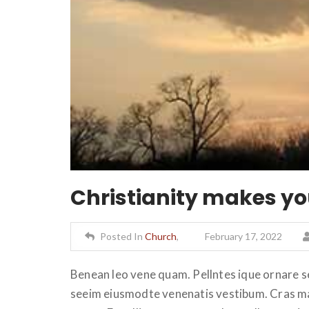
Christianity makes your
Posted In
Church
,
February 17, 2022
Benean leo vene quam. Pellntes ique ornare s
seeim eiusmodte venenatis vestibum. Cras mat