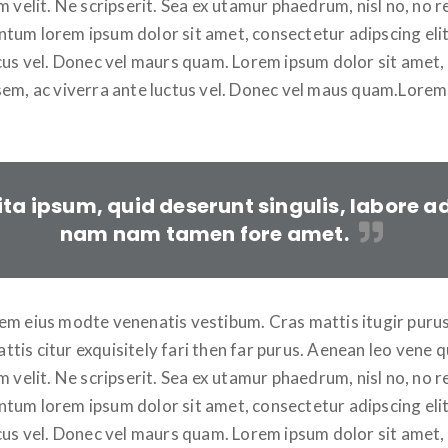
m velit. Ne scripserit. Sea ex utamur phaedrum, nisl no, no 
tum lorem ipsum dolor sit amet, consectetur adipscing elit
us vel. Donec vel maurs quam. Lorem ipsum dolor sit amet, c
sem, ac viverra ante luctus vel. Donec vel maus quam.Lorem 
 ita ipsum, quid deserunt singulis, labore
nam nam tamen fore amet.
em eius modte venenatis vestibum. Cras mattis itugir purus
tis citur exquisitely fari then far purus. Aenean leo vene
m velit. Ne scripserit. Sea ex utamur phaedrum, nisl no, no 
tum lorem ipsum dolor sit amet, consectetur adipscing elit
us vel. Donec vel maurs quam. Lorem ipsum dolor sit amet, c