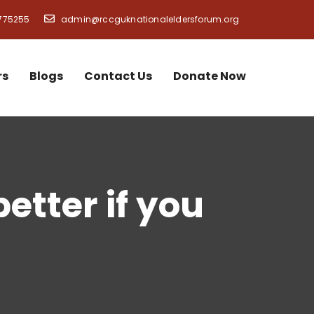
775255
admin@rccguknationaleldersforum.org
rs
Blogs
Contact Us
Donate Now
etter if you