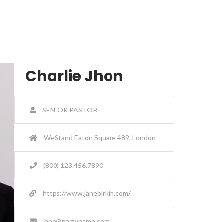
Charlie Jhon
SENIOR PASTOR
WeStand Eaton Square 489, London
(800) 123.456.7890
https://www.janebirkin.com/
jane@partyname.com