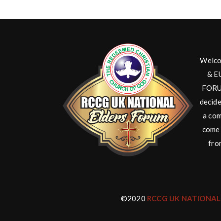
Welco
& E
FORUM
decide
a com
come 
fro
©2020
RCCG UK NATIONAL