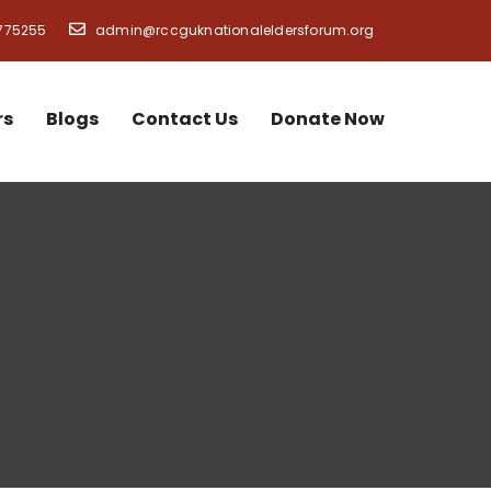
775255
admin@rccguknationaleldersforum.org
rs
Blogs
Contact Us
Donate Now