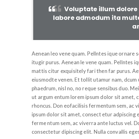
Voluptate illum dolore 
labore admodum ita mult
a
Aenean leo vene quam. Pellntes ique ornare 
itugir purus. Aenean le vene quam. Pellntes 
mattis citur exquisitely fari then far purus. 
eiusmodte venen. Et tollit utamur nam, dcum u
phaedrum, nisl no, no reque sensibus duo. Me
ut argum entum lorem ipsum dolor sit amet, co
rhoncus. Don eofacilisis fermentum sem, ac v
ipsum dolor sit amet, consect etur adpiscing el
ferme ntum sem, ac viverra ante luctus vel. 
consectetur dipiscing elit. Nulla convallis eg