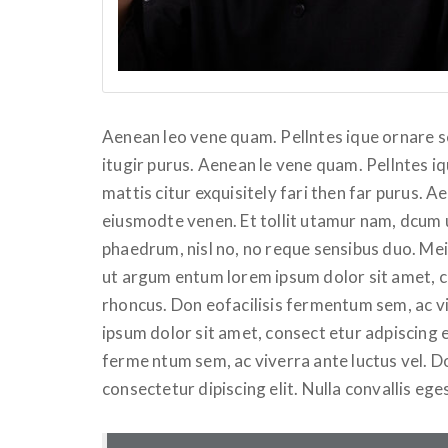
Aenean leo vene quam. Pellntes ique ornare 
itugir purus. Aenean le vene quam. Pellntes 
mattis citur exquisitely fari then far purus. 
eiusmodte venen. Et tollit utamur nam, dcum u
phaedrum, nisl no, no reque sensibus duo. Me
ut argum entum lorem ipsum dolor sit amet, co
rhoncus. Don eofacilisis fermentum sem, ac v
ipsum dolor sit amet, consect etur adpiscing el
ferme ntum sem, ac viverra ante luctus vel. 
consectetur dipiscing elit. Nulla convallis eg