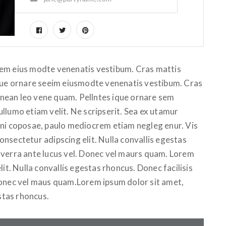
sem eius modte venenatis vestibum. Cras mattis
ique ornare seeim eiusmodte venenatis vestibum. Cras
Aenean leo vene quam. Pellntes ique ornare sem
llumo etiam velit. Ne scripserit. Sea ex utamur
ini coposae, paulo mediocrem etiam negleg enur. Vis
nsectetur adipscing elit. Nulla convallis egestas
iverra ante lucus vel. Donec vel maurs quam. Lorem
it. Nulla convallis egestas rhoncus. Donec facilisis
Donec vel maus quam.Lorem ipsum dolor sit amet,
estas rhoncus.