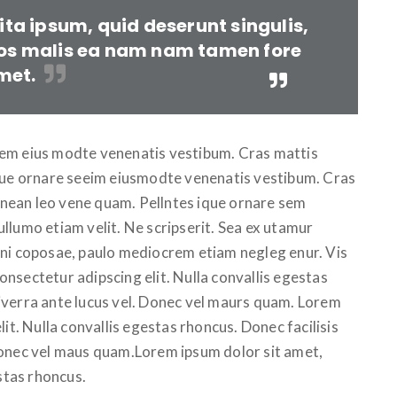
ita ipsum, quid deserunt singulis,
os malis ea nam nam tamen fore
met.
sem eius modte venenatis vestibum. Cras mattis
ique ornare seeim eiusmodte venenatis vestibum. Cras
Aenean leo vene quam. Pellntes ique ornare sem
llumo etiam velit. Ne scripserit. Sea ex utamur
ini coposae, paulo mediocrem etiam negleg enur. Vis
nsectetur adipscing elit. Nulla convallis egestas
iverra ante lucus vel. Donec vel maurs quam. Lorem
it. Nulla convallis egestas rhoncus. Donec facilisis
Donec vel maus quam.Lorem ipsum dolor sit amet,
estas rhoncus.