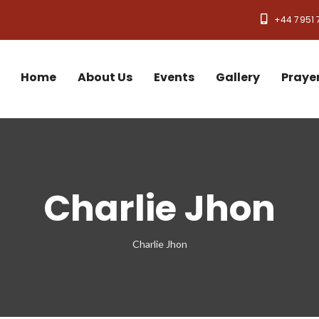
+44 7951 
Home
About Us
Events
Gallery
Praye
Charlie Jhon
Charlie Jhon