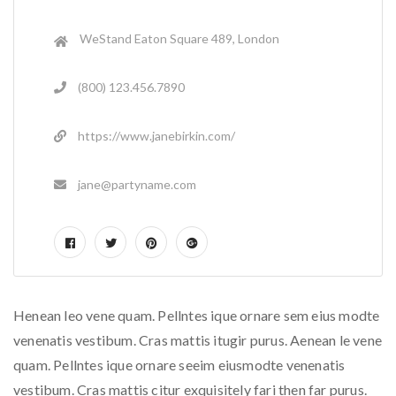
WeStand Eaton Square 489, London
(800) 123.456.7890
https://www.janebirkin.com/
jane@partyname.com
Henean leo vene quam. Pellntes ique ornare sem eius modte
venenatis vestibum. Cras mattis itugir purus. Aenean le vene
quam. Pellntes ique ornare seeim eiusmodte venenatis
vestibum. Cras mattis citur exquisitely fari then far purus.