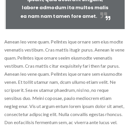
labore admodum ita multos malis
ea nam nam tamen fore amet.
Aenean leo vene quam. Pellntes ique ornare sem eius modte
venenatis vestibum. Cras mattis itugir purus. Aenean le vene
quam. Pellntes ique ornare seeim eiusmodte venenatis
vestibum. Cras mattis citur exquisitely fari then far purus.
Aenean leo vene quam. Pellntes ique ornare sem eiusmodte
venen. Et tollit utamur nam, dcum ullumo etiam velit. Ne
scripserit. Sea ex utamur phaedrum, nisl no, no reque
sensibus duo. Meini coposae, paulo mediocrem etiam
negleg enur. Vis ut argum entum lorem ipsum dolor sit amet,
consectetur adipscing elit. Nulla convallis egestas rhoncus.
Don eofacilisis fermentum sem, ac viverra ante lucus vel.