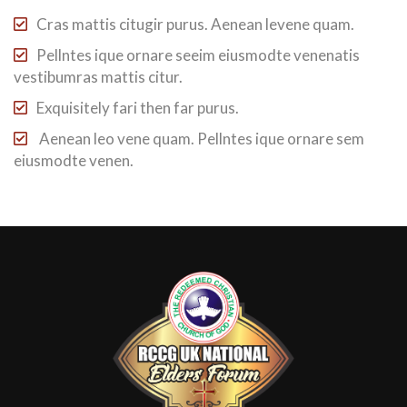
Cras mattis citugir purus. Aenean levene quam.
Pellntes ique ornare seeim eiusmodte venenatis
vestibumras mattis citur.
Exquisitely fari then far purus.
Aenean leo vene quam. Pellntes ique ornare sem
eiusmodte venen.