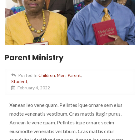
Parent Ministry
Posted In
Children
,
Men
,
Parent
,
Student
,
February 4, 2022
Xenean leo vene quam. Pellntes ique ornare sem eius
modte venenatis vestibum. Cras mattis itugir purus.
Aenean le vene quam. Pellntes ique ornare seeim
eiusmodte venenatis vestibum. Cras mattis citur
exquisitely fari then far purus. Aenean leo vene quam.